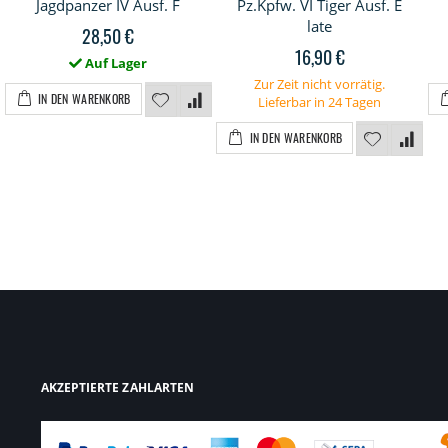
Jagdpanzer IV Ausf. F
Pz.Kpfw. VI Tiger Ausf. E
late
28,50 €
16,90 €
Auf Lager
Zur Zeit nicht vorrätig.
IN DEN WARENKORB
Lieferbar in 24 Tagen
IN DEN WARENKORB
AKZEPTIERTE ZAHLARTEN