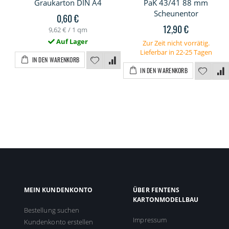
Graukarton DIN A4
PaK 43/41 88 mm
Scheunentor
0,60 €
12,90 €
9,62 €
/ 1 qm
Auf Lager
Zur Zeit nicht vorrätig.
Lieferbar in 22-25 Tagen
IN DEN WARENKORB
IN DEN WARENKORB
MEIN KUNDENKONTO
ÜBER FENTENS
KARTONMODELLBAU
Bestellung suchen
Impressum
Kundenkonto erstellen