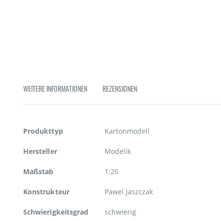
Zum
Anfang
der
Bildgalerie
springen
WEITERE INFORMATIONEN
REZENSIONEN
Weitere
Produkttyp
Kartonmodell
Informationen
Hersteller
Modelik
Maßstab
1:25
Konstrukteur
Pawel Jaszczak
Schwierigkeitsgrad
schwierig