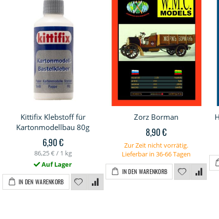
Kittifix Klebstoff für
Zorz Borman
H
Kartonmodellbau 80g
8,90 €
6,90 €
Zur Zeit nicht vorrätig.
86,25 €
/ 1 kg
Lieferbar in 36-66 Tagen
Auf Lager
IN DEN WARENKORB
IN DEN WARENKORB