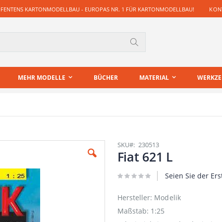
 FENTENS KARTONMODELLBAU - EUROPAS NR. 1 FÜR KARTONMODELLBAU!
KONT
Suche
MEHR MODELLE
BÜCHER
MATERIAL
WERKZ
SKU
230513
Fiat 621 L
Seien Sie der Ers
Hersteller: Modelik
Maßstab: 1:25