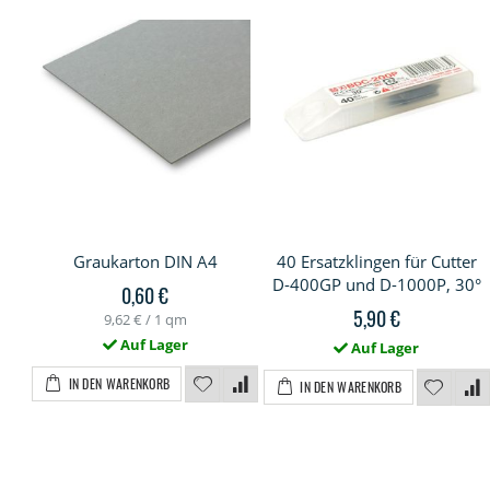
Graukarton DIN A4
40 Ersatzklingen für Cutter
D-400GP und D-1000P, 30°
0,60 €
5,90 €
9,62 €
/ 1 qm
Auf Lager
Auf Lager
IN DEN WARENKORB
IN DEN WARENKORB