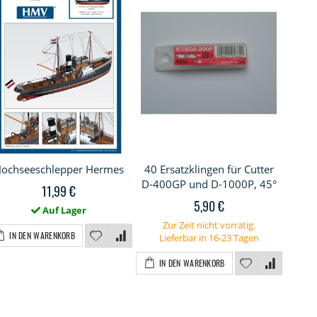
ochseeschlepper Hermes
40 Ersatzklingen für Cutter
HM
D-400GP und D-1000P, 45°
11,99 €
5,90 €
Auf Lager
Z
Zur Zeit nicht vorrätig.
IN DEN WARENKORB
Lieferbar in 16-23 Tagen
I
IN DEN WARENKORB