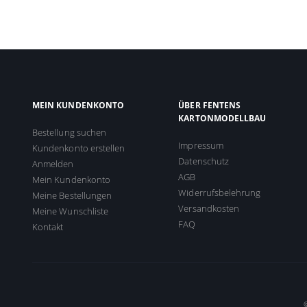
MEIN KUNDENKONTO
ÜBER FENTENS
KARTONMODELLBAU
Bestellung suchen
Impressum
Kundenkonto erstellen
Datenschutz
Anmelden
AGB
Mein Kundenkonto
Widerrufsbelehrung
Meine Bestellungen
Versandkosten
Meine Wunschliste
FAQ
Kontakt