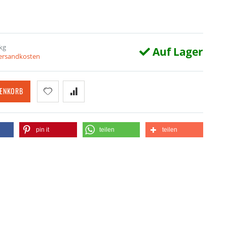
kg
Auf Lager
Versandkosten
RENKORB
pin it
teilen
teilen