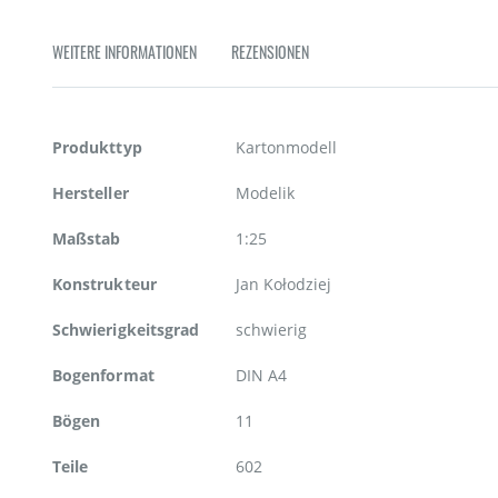
Zum
Anfang
WEITERE INFORMATIONEN
REZENSIONEN
der
Bildgalerie
springen
Weitere
Produkttyp
Kartonmodell
Informationen
Hersteller
Modelik
Maßstab
1:25
Konstrukteur
Jan Kołodziej
Schwierigkeitsgrad
schwierig
Bogenformat
DIN A4
Bögen
11
Teile
602