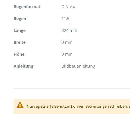
Bogenformat
DIN A4
Bögen
11,5
Länge
324 mm
Breite
0 mm
Höhe
0 mm
Anleitung
Bildbauanleitung
Nur registrierte Benutzer können Bewertungen schreiben. 