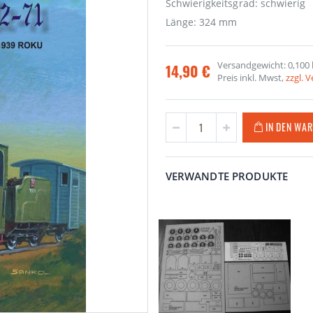
Schwierigkeitsgrad: schwierig
Länge: 324 mm
Versandgewicht: 0,100 
14,90 €
Preis inkl. Mwst,
zzgl. 
IN DEN WA
VERWANDTE PRODUKTE