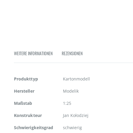
Zum
Anfang
der
Bildgalerie
springen
WEITERE INFORMATIONEN
REZENSIONEN
Weitere
Produkttyp
Kartonmodell
Informationen
Hersteller
Modelik
Maßstab
1:25
Konstrukteur
Jan Kołodziej
Schwierigkeitsgrad
schwierig