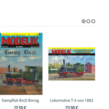
Dampflok Bn2t Borsig
Lokomotive T-3 von 1882
L
12,50 €
23,90 €