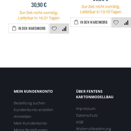
30,90 €
Zur Zeit nicht vorrätig.
Lieferbar in 13-19 Tagen
Zur Zeit nicht vorrätig.
Lieferbar in 16-21 Tagen
IN DEN WARENKORB
IN DEN WARENKORB
MEIN KUNDENKONTO
ÜBER FENTENS
KARTONMODELLBAU
Bestellung suchen
Impressum
Kundenkonto erstellen
Datenschutz
Anmelden
AGB
Mein Kundenkonto
Widerrufsbelehrung
Meine Bestellungen