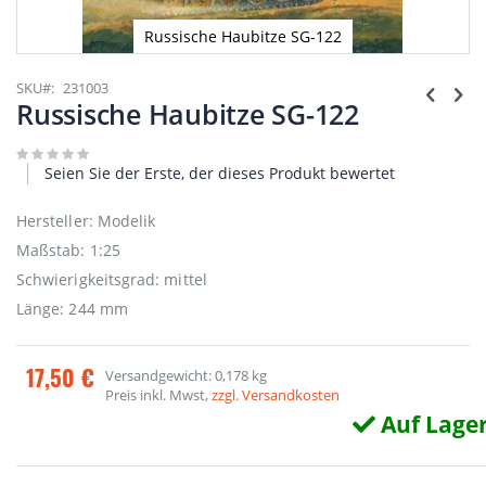
Russische Haubitze SG-122
Zum
Anfang
SKU
231003
der
Russische Haubitze SG-122
Bildgalerie
springen
Seien Sie der Erste, der dieses Produkt bewertet
Hersteller: Modelik
Maßstab: 1:25
Schwierigkeitsgrad: mittel
Länge: 244 mm
17,50 €
Versandgewicht: 0,178 kg
Preis inkl. Mwst,
zzgl. Versandkosten
Auf Lage