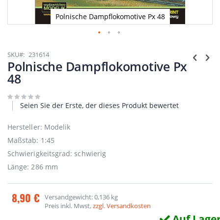
Polnische Dampflokomotive Px 48
Zum
Anfang
SKU
231614
der
Polnische Dampflokomotive Px
Bildgalerie
48
springen
Seien Sie der Erste, der dieses Produkt bewertet
Hersteller: Modelik
Maßstab: 1:45
Schwierigkeitsgrad: schwierig
Länge: 286 mm
8,90 €
Versandgewicht: 0,136 kg
Preis inkl. Mwst,
zzgl. Versandkosten
Auf Lage