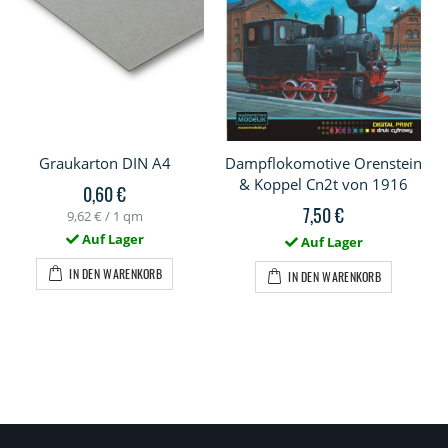
Graukarton DIN A4
Dampflokomotive Orenstein
& Koppel Cn2t von 1916
0,60 €
7,50 €
9,62 €
/ 1 qm
Auf Lager
Auf Lager
IN DEN WARENKORB
IN DEN WARENKORB