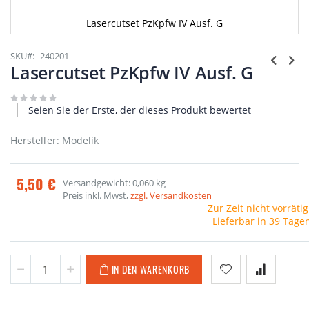
Lasercutset PzKpfw IV Ausf. G
Zum
Anfang
SKU
240201
der
Lasercutset PzKpfw IV Ausf. G
Bildgalerie
springen
Seien Sie der Erste, der dieses Produkt bewertet
Hersteller: Modelik
5,50 €
Versandgewicht: 0,060 kg
Preis inkl. Mwst,
zzgl. Versandkosten
Zur Zeit nicht vorrätig
Lieferbar in 39 Tage
IN DEN WARENKORB