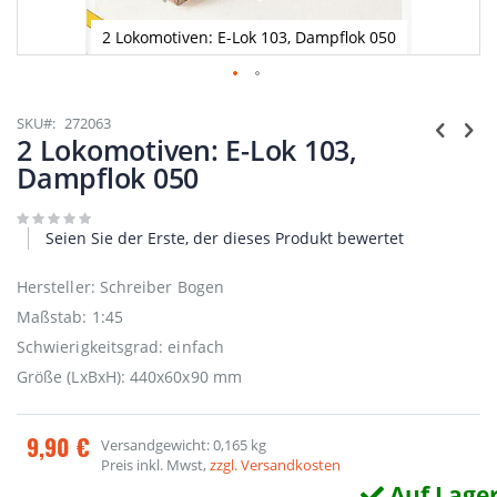
2 Lokomotiven: E-Lok 103, Dampflok 050
Zum
Anfang
SKU
272063
der
2 Lokomotiven: E-Lok 103,
Bildgalerie
Dampflok 050
springen
Seien Sie der Erste, der dieses Produkt bewertet
Hersteller: Schreiber Bogen
Maßstab: 1:45
Schwierigkeitsgrad: einfach
Größe (LxBxH): 440x60x90 mm
9,90 €
Versandgewicht: 0,165 kg
Preis inkl. Mwst,
zzgl. Versandkosten
Auf Lage