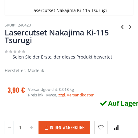
Lasercutset Nakajima Ki-115 Tsurugi
Zum
Anfang
SKU
240420
der
Lasercutset Nakajima Ki-115
Bildgalerie
Tsurugi
springen
Seien Sie der Erste, der dieses Produkt bewertet
Hersteller: Modelik
3,90 €
Versandgewicht: 0,018 kg
Preis inkl. Mwst,
zzgl. Versandkosten
Auf Lage
IN DEN WARENKORB