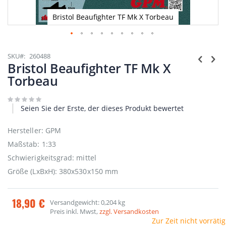
Bristol Beaufighter TF Mk X Torbeau
Zum
Anfang
SKU
260488
der
Bristol Beaufighter TF Mk X
Bildgalerie
Torbeau
springen
Seien Sie der Erste, der dieses Produkt bewertet
Hersteller: GPM
Maßstab: 1:33
Schwierigkeitsgrad: mittel
Größe (LxBxH): 380x530x150 mm
18,90 €
Versandgewicht: 0,204 kg
Preis inkl. Mwst,
zzgl. Versandkosten
Zur Zeit nicht vorrätig