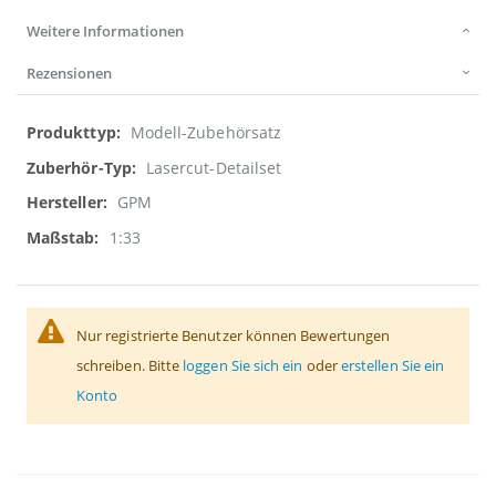
Weitere Informationen
Rezensionen
Weitere
Modell-Zubehörsatz
Informationen
Lasercut-Detailset
GPM
1:33
Nur registrierte Benutzer können Bewertungen
schreiben. Bitte
loggen Sie sich ein
oder
erstellen Sie ein
Konto