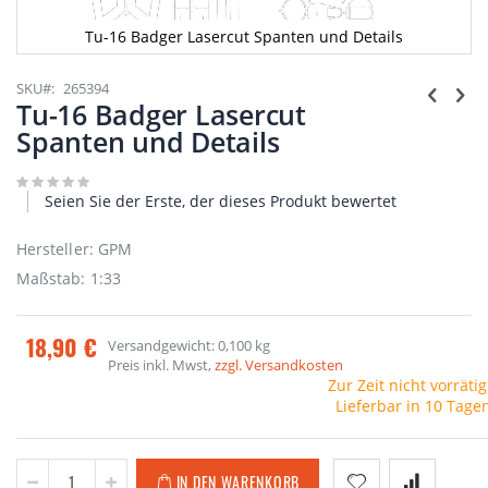
Tu-16 Badger Lasercut Spanten und Details
Zum
Anfang
SKU
265394
der
Tu-16 Badger Lasercut
Bildgalerie
Spanten und Details
springen
Seien Sie der Erste, der dieses Produkt bewertet
Hersteller: GPM
Maßstab: 1:33
18,90 €
Versandgewicht: 0,100 kg
Preis inkl. Mwst,
zzgl. Versandkosten
Zur Zeit nicht vorrätig
Lieferbar in 10 Tage
IN DEN WARENKORB