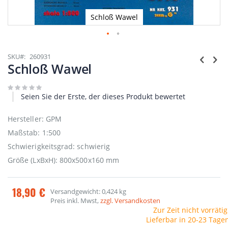
Schloß Wawel
Zum
Anfang
SKU
260931
der
Schloß Wawel
Bildgalerie
springen
Seien Sie der Erste, der dieses Produkt bewertet
Hersteller: GPM
Maßstab: 1:500
Schwierigkeitsgrad: schwierig
Größe (LxBxH): 800x500x160 mm
18,90 €
Versandgewicht: 0,424 kg
Preis inkl. Mwst,
zzgl. Versandkosten
Zur Zeit nicht vorrätig
Lieferbar in 20-23 Tage