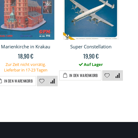
Marienkirche in Krakau
Super Constellation
Tupo
18,90 €
19,90 €
Zur Zeit nicht vorrätig.
Auf Lager
Z
Lieferbar in 17-23 Tagen
L
IN DEN WARENKORB
IN DEN WARENKORB
I