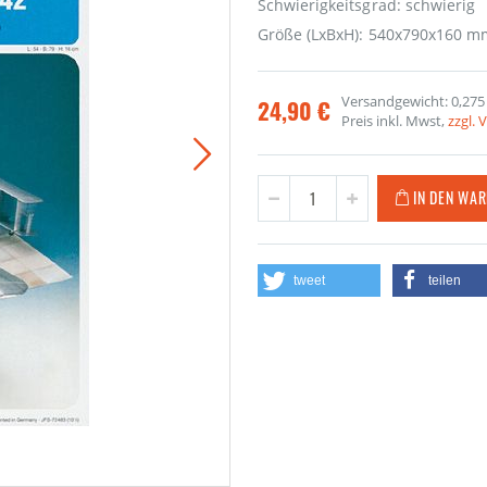
Schwierigkeitsgrad: schwierig
Größe (LxBxH): 540x790x160 m
Versandgewicht: 0,275
24,90 €
Preis inkl. Mwst,
zzgl.
IN DEN WA
tweet
teilen