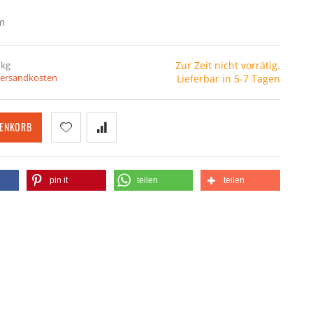
m
 kg
Zur Zeit nicht vorrätig.
 Versandkosten
Lieferbar in 5-7 Tagen
RENKORB
pin it
teilen
teilen
Handley Page HP-42