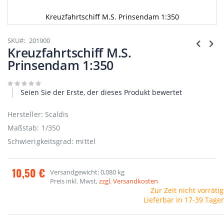
Kreuzfahrtschiff M.S. Prinsendam 1:350
Zum
Anfang
SKU
201900
der
Kreuzfahrtschiff M.S.
Bildgalerie
Prinsendam 1:350
springen
Seien Sie der Erste, der dieses Produkt bewertet
Hersteller: Scaldis
Maßstab: 1/350
Schwierigkeitsgrad: mittel
10,50 €
Versandgewicht: 0,080 kg
Preis inkl. Mwst,
zzgl. Versandkosten
Zur Zeit nicht vorrätig
Lieferbar in 17-39 Tage