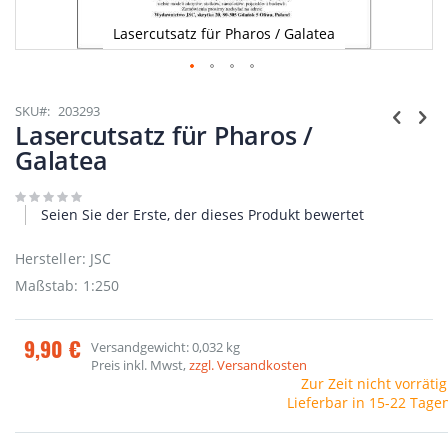
Lasercutsatz für Pharos / Galatea
Zum
Anfang
SKU
203293
der
Lasercutsatz für Pharos /
Bildgalerie
Galatea
springen
Seien Sie der Erste, der dieses Produkt bewertet
Hersteller: JSC
Maßstab: 1:250
9,90 €
Versandgewicht: 0,032 kg
Preis inkl. Mwst,
zzgl. Versandkosten
Zur Zeit nicht vorrätig
Lieferbar in 15-22 Tage