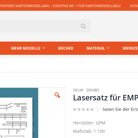
 FENTENS KARTONMODELLBAU - EUROPAS NR. 1 FÜR KARTONMODELLBAU!
KONT
Suche
MEHR MODELLE
BÜCHER
MATERIAL
WERKZ
SKU
265480
Lasersatz für EM
Seien Sie der Ers
Hersteller: GPM
Maßstab: 1:100