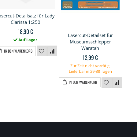
asercut-Detailsatz für Lady
Clarissa 1:250
18,90 €
Lasercut-Detailset für
La
Auf Lager
Museumsschlepper
Waratah
IN DEN WARENKORB
12,99 €
Z
L
Zur Zeit nicht vorrätig.
Lieferbar in 29-38 Tagen
I
IN DEN WARENKORB