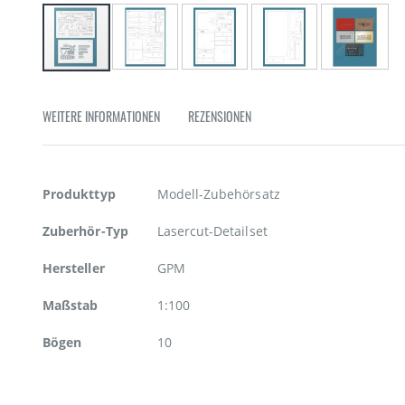
Zum
Anfang
der
WEITERE INFORMATIONEN
REZENSIONEN
Bildgalerie
springen
Weitere
Produkttyp
Modell-Zubehörsatz
Informationen
Zuberhör-Typ
Lasercut-Detailset
Hersteller
GPM
Maßstab
1:100
Bögen
10