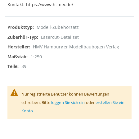
Kontakt: https://www.h-m-v.de/
Weitere
Modell-Zubehörsatz
Informationen
Lasercut-Detailset
HMV Hamburger Modellbaubogen Verlag
1:250
89
Nur registrierte Benutzer können Bewertungen
schreiben. Bitte
loggen Sie sich ein
oder
erstellen Sie ein
Konto