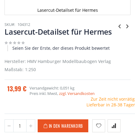
Lasercut-Detailset für Hermes
Zum
Anfang
SKU
104312
der
Lasercut-Detailset für Hermes
Bildgalerie
springen
Seien Sie der Erste, der dieses Produkt bewertet
Hersteller: HMV Hamburger Modellbaubogen Verlag
Maßstab: 1:250
13,99 €
Versandgewicht: 0,051 kg
Preis inkl. Mwst,
zzgl. Versandkosten
Zur Zeit nicht vorrätig
Lieferbar in 28-38 Tage
IN DEN WARENKORB