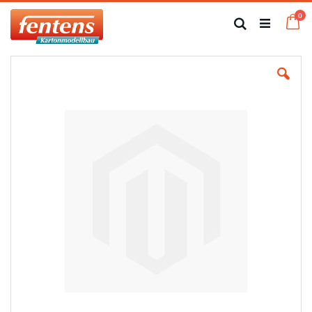
Zum
Art
0
Inhalt
Ca
Suche
springen
Zum
Ende
der
Bildgalerie
springen