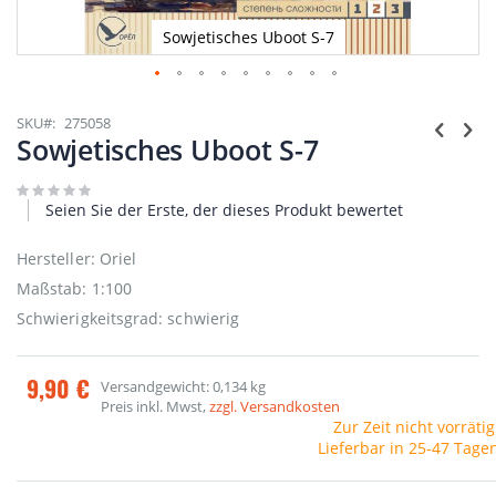
Sowjetisches Uboot S-7
Zum
Anfang
SKU
275058
der
Sowjetisches Uboot S-7
Bildgalerie
springen
Seien Sie der Erste, der dieses Produkt bewertet
Hersteller: Oriel
Maßstab: 1:100
Schwierigkeitsgrad: schwierig
9,90 €
Versandgewicht: 0,134 kg
Preis inkl. Mwst,
zzgl. Versandkosten
Zur Zeit nicht vorrätig
Lieferbar in 25-47 Tage