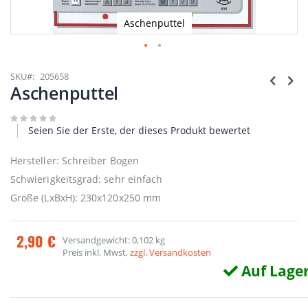
Aschenputtel
Zum
Anfang
SKU
205658
der
Aschenputtel
Bildgalerie
springen
Seien Sie der Erste, der dieses Produkt bewertet
Hersteller: Schreiber Bogen
Schwierigkeitsgrad: sehr einfach
Größe (LxBxH): 230x120x250 mm
2,90 €
Versandgewicht: 0,102 kg
Preis inkl. Mwst,
zzgl. Versandkosten
Auf Lage