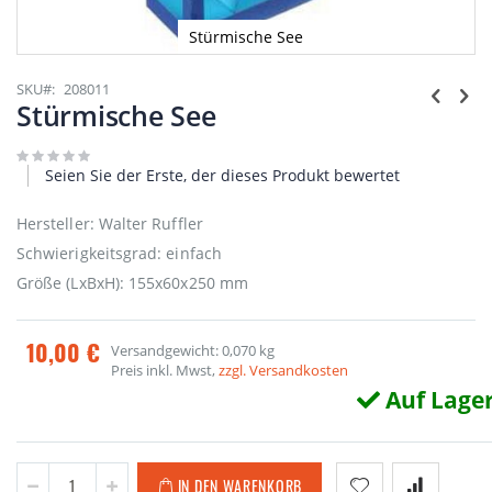
Stürmische See
Zum
Anfang
SKU
208011
der
Stürmische See
Bildgalerie
springen
Seien Sie der Erste, der dieses Produkt bewertet
Hersteller: Walter Ruffler
Schwierigkeitsgrad: einfach
Größe (LxBxH): 155x60x250 mm
10,00 €
Versandgewicht: 0,070 kg
Preis inkl. Mwst,
zzgl. Versandkosten
Auf Lage
IN DEN WARENKORB