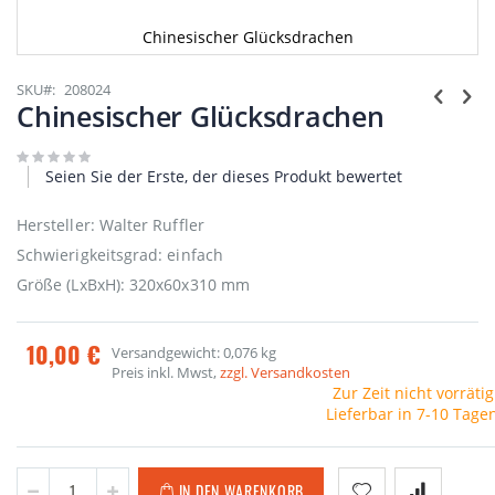
Chinesischer Glücksdrachen
Zum
Anfang
SKU
208024
der
Chinesischer Glücksdrachen
Bildgalerie
springen
Seien Sie der Erste, der dieses Produkt bewertet
Hersteller: Walter Ruffler
Schwierigkeitsgrad: einfach
Größe (LxBxH): 320x60x310 mm
10,00 €
Versandgewicht: 0,076 kg
Preis inkl. Mwst,
zzgl. Versandkosten
Zur Zeit nicht vorrätig
Lieferbar in 7-10 Tage
IN DEN WARENKORB