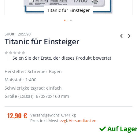
Titanic für Einsteiger
Zum
Anfang
SKU
205598
der
Titanic für Einsteiger
Bildgalerie
springen
Seien Sie der Erste, der dieses Produkt bewertet
Hersteller: Schreiber Bogen
Maßstab: 1:400
Schwierigkeitsgrad: einfach
Größe (LxBxH): 670x70x160 mm
12,90 €
Versandgewicht: 0,141 kg
Preis inkl. Mwst,
zzgl. Versandkosten
Auf Lage