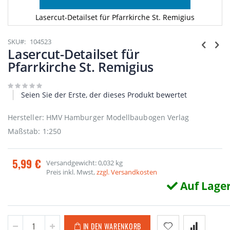
Lasercut-Detailset für Pfarrkirche St. Remigius
Zum
Anfang
SKU
104523
der
Lasercut-Detailset für
Bildgalerie
Pfarrkirche St. Remigius
springen
Seien Sie der Erste, der dieses Produkt bewertet
Hersteller: HMV Hamburger Modellbaubogen Verlag
Maßstab: 1:250
5,99 €
Versandgewicht: 0,032 kg
Preis inkl. Mwst,
zzgl. Versandkosten
Auf Lage
IN DEN WARENKORB