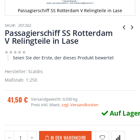
Passagierschiff SS Rotterdam V Relingteile in Lase
Zum
Anfang
SKU
201262
der
Passagierschiff SS Rotterdam
Bildgalerie
V Relingteile in Lase
springen
Seien Sie der Erste, der dieses Produkt bewertet
Hersteller: Scaldis
Maßstab: 1:250
41,50 €
Versandgewicht: 0,030 kg
Preis inkl. Mwst,
zzgl. Versandkosten
Auf Lage
IN DEN WARENKORB