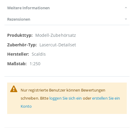
Weitere Informationen
Rezensionen
Weitere
Modell-Zubehörsatz
Informationen
Lasercut-Detailset
Scaldis
1:250
Nur registrierte Benutzer können Bewertungen
schreiben. Bitte
loggen Sie sich ein
oder
erstellen Sie ein
Konto