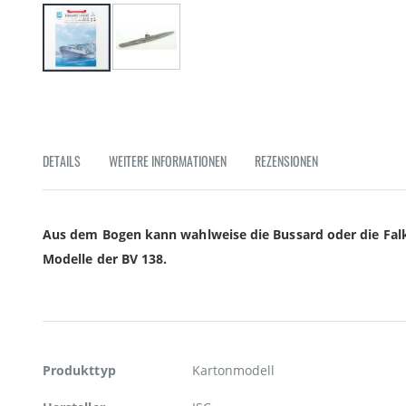
Zum
Anfang
der
Bildgalerie
springen
DETAILS
WEITERE INFORMATIONEN
REZENSIONEN
Aus dem Bogen kann wahlweise die Bussard oder die Falke
Modelle der BV 138.
Weitere
Produkttyp
Kartonmodell
Informationen