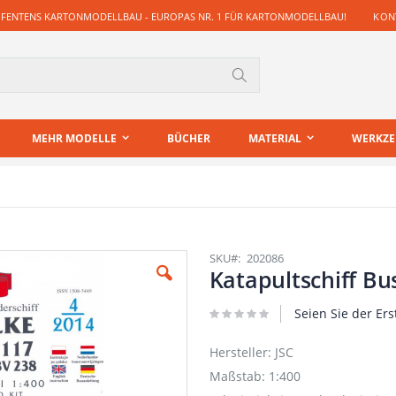
 FENTENS KARTONMODELLBAU - EUROPAS NR. 1 FÜR KARTONMODELLBAU!
KONT
Suche
MEHR MODELLE
BÜCHER
MATERIAL
WERKZ
SKU
202086
Katapultschiff B
Seien Sie der Ers
Hersteller: JSC
Maßstab: 1:400