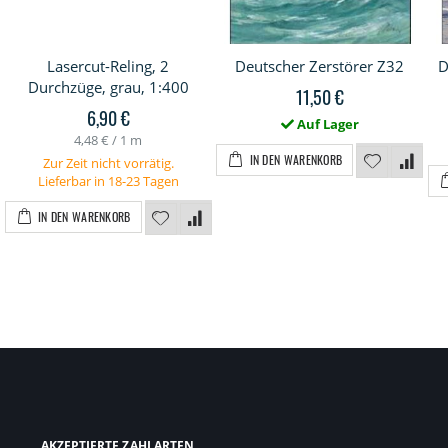
Lasercut-Reling, 2
Deutscher Zerstörer Z32
D
Durchzüge, grau, 1:400
11,50 €
6,90 €
Auf Lager
4,48 €
/ 1 m
IN DEN WARENKORB
Zur Zeit nicht vorrätig.
Lieferbar in 18-23 Tagen
IN DEN WARENKORB
AKZEPTIERTE ZAHLARTEN