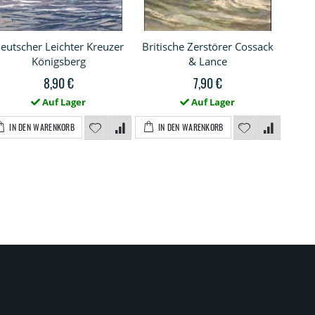
eutscher Leichter Kreuzer
Britische Zerstörer Cossack
Königsberg
& Lance
jap
8,90 €
7,90 €
Auf Lager
Auf Lager
IN DEN WARENKORB
IN DEN WARENKORB
I