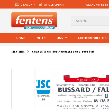
Zum
SPRACHE
DEUTSCH
VERGLEICHEN (
)
WILLKOMMEN BEI
Inhalt
springen
Suche
HOME
NEU
HMV
KARTONMODELLE
STARTSEITE
KATAPULTSCHIFF BUSSARD/FALKE UND U-BOOT U117
Zum
Ende
der
Bildgalerie
springen