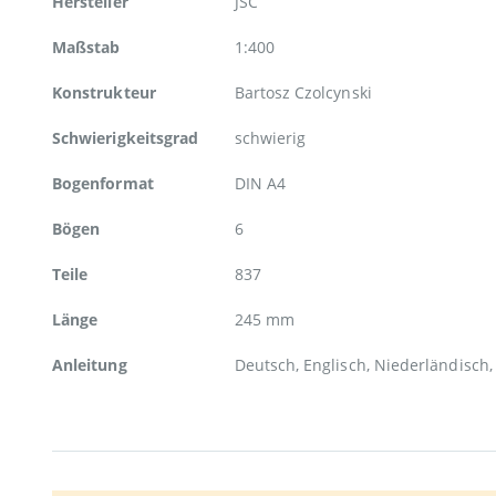
Hersteller
JSC
Maßstab
1:400
Konstrukteur
Bartosz Czolcynski
Schwierigkeitsgrad
schwierig
Bogenformat
DIN A4
Bögen
6
Teile
837
Länge
245 mm
Anleitung
Deutsch, Englisch, Niederländisch,