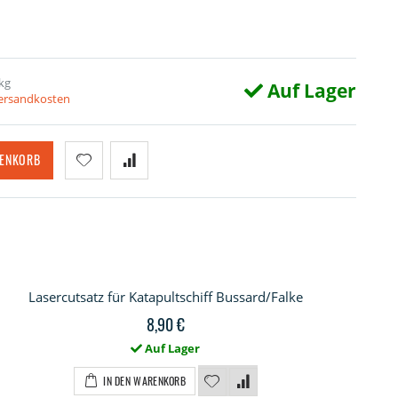
kg
Auf Lager
Versandkosten
RENKORB
Lasercutsatz für Katapultschiff Bussard/Falke
8,90 €
Auf Lager
IN DEN WARENKORB
iff Bussard/Falke und U-Boot U117