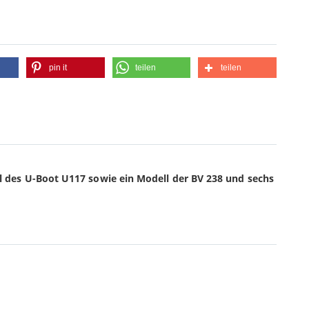
pin it
teilen
teilen
l des U-Boot U117 sowie ein Modell der BV 238 und sechs