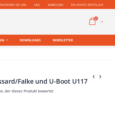
AKTIEREN SIE UNS
FAQ
ANMELDEN
EIN KONTO ERSTELLEN
Artikel
0
Cart
EUG
DOWNLOADS
NEWSLETTER
ussard/Falke und U-Boot U117
te, der dieses Produkt bewertet