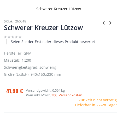
Schwerer Kreuzer Lützow
Zum
Anfang
SKU
260518
der
Schwerer Kreuzer Lützow
Bildgalerie
springen
Seien Sie der Erste, der dieses Produkt bewertet
Hersteller: GPM
Maßstab: 1:200
Schwierigkeitsgrad: schwierig
Größe (LxBxH): 940x150x230 mm
41,90 €
Versandgewicht: 0,564 kg
Preis inkl. Mwst,
zzgl. Versandkosten
Zur Zeit nicht vorrätig
Lieferbar in 22-28 Tage