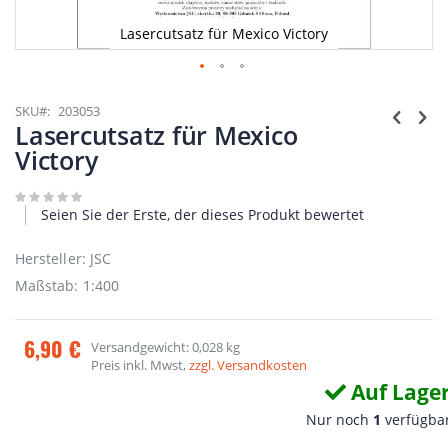
Lasercutsatz für Mexico Victory
Zum
Anfang
SKU
203053
der
Lasercutsatz für Mexico
Bildgalerie
Victory
springen
Seien Sie der Erste, der dieses Produkt bewertet
Hersteller: JSC
Maßstab: 1:400
6,90 €
Versandgewicht: 0,028 kg
Preis inkl. Mwst,
zzgl. Versandkosten
Auf Lage
Nur noch
1
verfügba