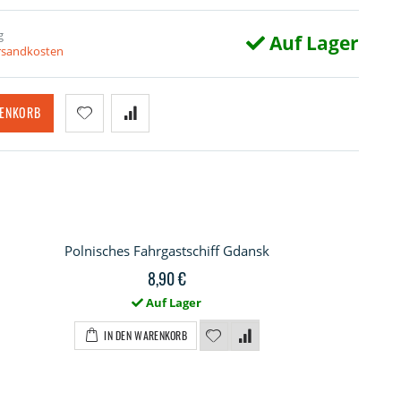
g
Auf Lager
ersandkosten
RENKORB
Polnisches Fahrgastschiff Gdansk
8,90 €
Auf Lager
IN DEN WARENKORB
asercutsatz für Gdansk