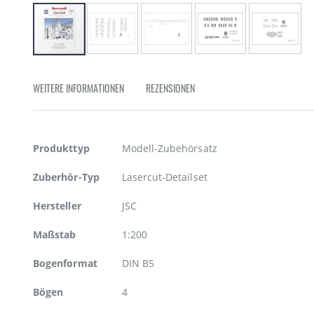
Zum
Anfang
WEITERE INFORMATIONEN
REZENSIONEN
der
Bildgalerie
springen
Weitere
Produkttyp
Modell-Zubehörsatz
Informationen
Zuberhör-Typ
Lasercut-Detailset
Hersteller
JSC
Maßstab
1:200
Bogenformat
DIN B5
Bögen
4