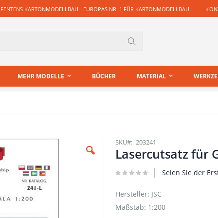
 FENTENS KARTONMODELLBAU - EUROPAS NR. 1 FÜR KARTONMODELLBAU!
KONT
Suche
MEHR MODELLE
BÜCHER
MATERIAL
WERKZ
SKU
203241
Lasercutsatz für
Seien Sie der Ers
Hersteller: JSC
Maßstab: 1:200