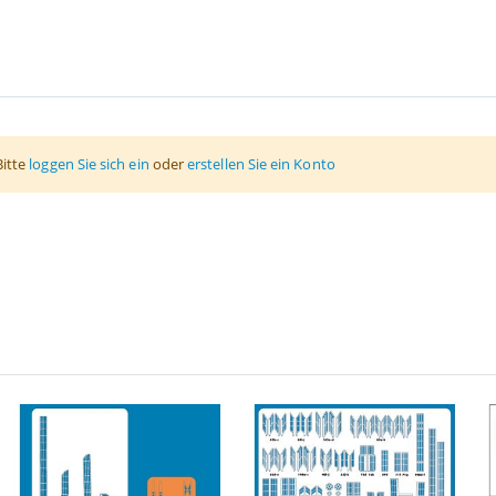
Bitte
loggen Sie sich ein
oder
erstellen Sie ein Konto