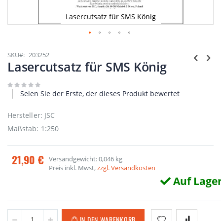
Lasercutsatz für SMS König
Zum
Anfang
SKU
203252
der
Lasercutsatz für SMS König
Bildgalerie
springen
Seien Sie der Erste, der dieses Produkt bewertet
Hersteller: JSC
Maßstab: 1:250
21,90 €
Versandgewicht: 0,046 kg
Preis inkl. Mwst,
zzgl. Versandkosten
Auf Lage
IN DEN WARENKORB