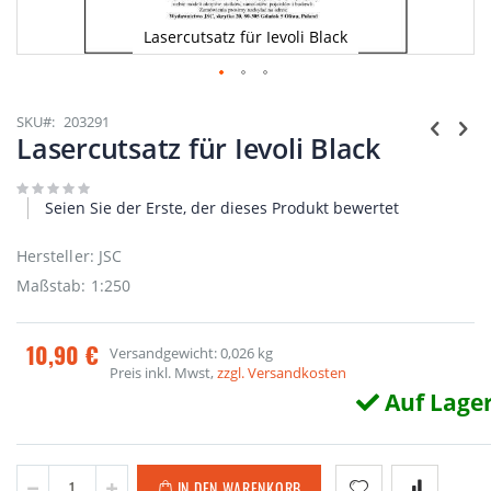
Lasercutsatz für Ievoli Black
Zum
Anfang
SKU
203291
der
Lasercutsatz für Ievoli Black
Bildgalerie
springen
Seien Sie der Erste, der dieses Produkt bewertet
Hersteller: JSC
Maßstab: 1:250
10,90 €
Versandgewicht: 0,026 kg
Preis inkl. Mwst,
zzgl. Versandkosten
Auf Lage
IN DEN WARENKORB