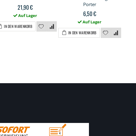
Porter
gera
21,90 €
6,50 €
Auf Lager
Auf Lager
IN DEN WARENKORB
IN DEN WARENKORB
I