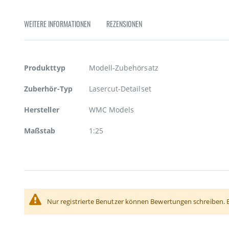
Zum
Anfang
WEITERE INFORMATIONEN
REZENSIONEN
der
Bildgalerie
springen
Weitere
Produkttyp
Modell-Zubehörsatz
Informationen
Zuberhör-Typ
Lasercut-Detailset
Hersteller
WMC Models
Maßstab
1:25
Nur registrierte Benutzer können Bewertungen schreiben. 