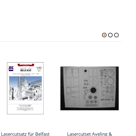
Lasercutsatz für Belfast
Lasercutset Aveling &
Reli