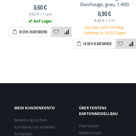
Durchzüge, grau, 1:400
0,60 €
6,90 €
9,62 €
/ 1 qm
4,48 €
/ 1 m
Auf Lager
Zur Zeit nicht vorrätig.
IN DEN WARENKORB
Lieferbar in 18-23 Tagen
IN DEN WARENKORB
MEIN KUNDENKONTO
ÜBER FENTENS
KARTONMODELLBAU
Bestellung suchen
Impressum
Kundenkonto erstellen
Datenschutz
Anmelden