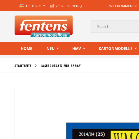
Zum
SPRACHE
DEUTSCH
VERGLEICHEN (
)
WILLKOMMEN BEI
Inhalt
springen
Suche
HOME
NEU
HMV
KARTONMODELLE
STARTSEITE
LASERCUTSATZ FÜR SPRAY
Zum
Ende
der
Bildgalerie
springen