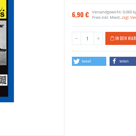
Versandgewicht: 0,060 k
6,90 €
Preis inkl. Mwst,
zzgl. V
IN DEN WA
tweet
teilen