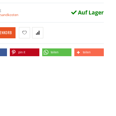
g
Auf Lager
ersandkosten
RENKORB
pin it
teilen
teilen