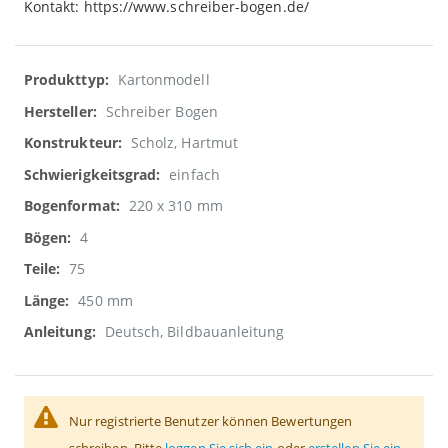
Kontakt: https://www.schreiber-bogen.de/
Weitere
Kartonmodell
Informationen
Schreiber Bogen
Scholz, Hartmut
einfach
220 x 310 mm
4
75
450 mm
Deutsch, Bildbauanleitung
Nur registrierte Benutzer können Bewertungen
schreiben. Bitte
loggen Sie sich ein
oder
erstellen Sie ein