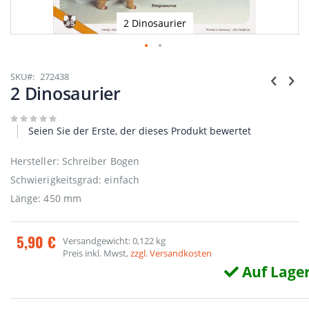
2 Dinosaurier
Zum
Anfang
SKU
272438
der
2 Dinosaurier
Bildgalerie
springen
Seien Sie der Erste, der dieses Produkt bewertet
Hersteller: Schreiber Bogen
Schwierigkeitsgrad: einfach
Länge: 450 mm
5,90 €
Versandgewicht: 0,122 kg
Preis inkl. Mwst,
zzgl. Versandkosten
Auf Lage