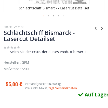
Schlachtschiff Bismarck - Lasercut Detailset
Zum
Anfang
SKU
267182
der
Schlachtschiff Bismarck -
Bildgalerie
Lasercut Detailset
springen
Seien Sie der Erste, der dieses Produkt bewertet
Hersteller: GPM
Maßstab: 1:200
55,00 €
Versandgewicht: 0,400 kg
Preis inkl. Mwst,
zzgl. Versandkosten
Auf Lage