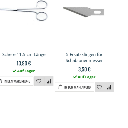
Schere 11,5 cm Länge
5 Ersatzklingen für
UH
Schablonenmesser
13,90 €
3,50 €
Auf Lager
Auf Lager
IN DEN WARENKORB
IN DEN WARENKORB
I