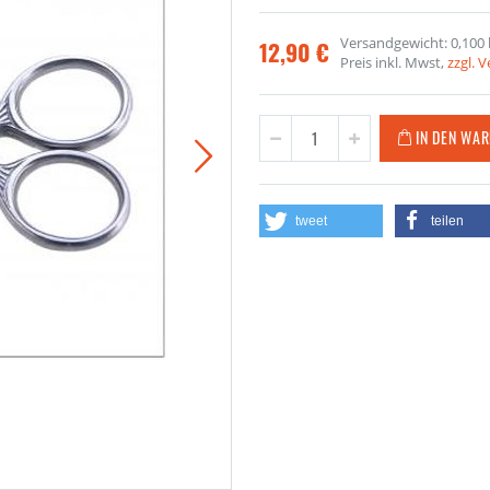
Versandgewicht: 0,100 
12,90 €
Preis inkl. Mwst,
zzgl. 
IN DEN WA
tweet
teilen