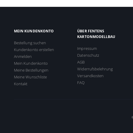
MEIN KUNDENKONTO
ÜBER FENTENS
KARTONMODELLBAU
Bestellung suchen
Impressum
Kundenkonto erstellen
Datenschutz
Anmelden
AGB
Mein Kundenkonto
Widerrufsbelehrung
Meine Bestellungen
Versandkosten
Meine Wunschliste
FAQ
Kontakt