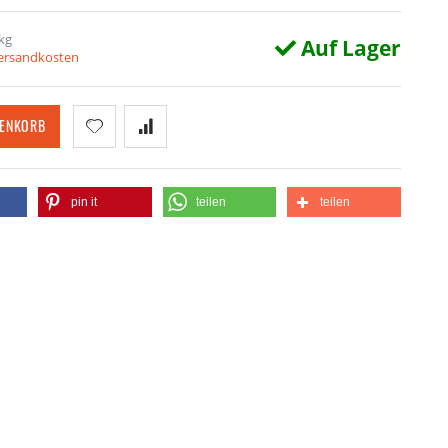
kg
Auf Lager
Versandkosten
RENKORB
pin it
teilen
teilen
Minischere 9 cm Länge