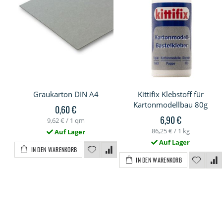
Graukarton DIN A4
Kittifix Klebstoff für
Kartonmodellbau 80g
0,60 €
6,90 €
9,62 €
/ 1 qm
86,25 €
/ 1 kg
Auf Lager
Auf Lager
IN DEN WARENKORB
IN DEN WARENKORB