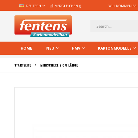
Zum
SPRACHE
DEUTSCH
VERGLEICHEN (
)
WILLKOMMEN BEI
Inhalt
springen
Suche
HOME
NEU
HMV
KARTONMODELLE
STARTSEITE
MINISCHERE 9 CM LÄNGE
Zum
Ende
der
Bildgalerie
springen