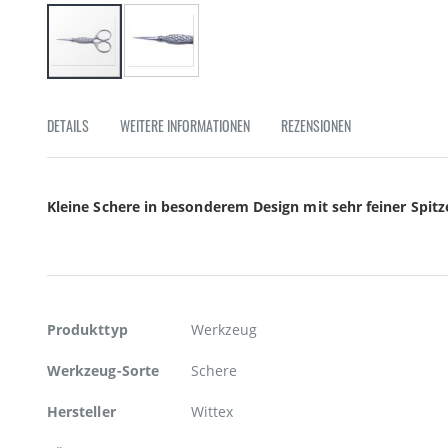
Zum
Anfang
DETAILS
WEITERE INFORMATIONEN
REZENSIONEN
der
Bildgalerie
springen
Kleine Schere in besonderem Design mit sehr feiner Spit
Weitere
Produkttyp
Werkzeug
Informationen
Werkzeug-Sorte
Schere
Hersteller
Wittex