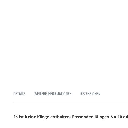
Zum
Anfang
der
Bildgalerie
springen
DETAILS
WEITERE INFORMATIONEN
REZENSIONEN
Es ist keine Klinge enthalten. Passenden Klingen No 10 od