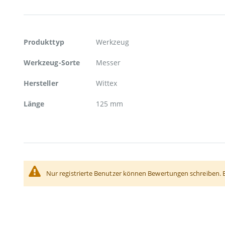
Weitere
Produkttyp
Werkzeug
Informationen
Werkzeug-Sorte
Messer
Hersteller
Wittex
Länge
125 mm
Nur registrierte Benutzer können Bewertungen schreiben. 