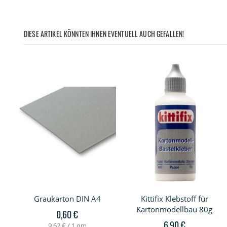
DIESE ARTIKEL KÖNNTEN IHNEN EVENTUELL AUCH GEFALLEN!
Graukarton DIN A4
Kittifix Klebstoff für
Kartonmodellbau 80g
0,60 €
6,90 €
9,62 €
/ 1 qm