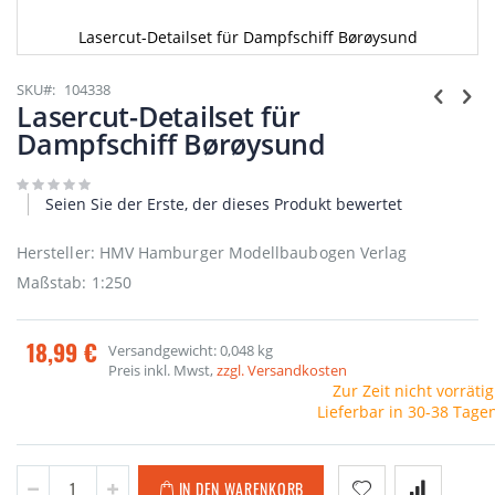
Lasercut-Detailset für Dampfschiff Børøysund
Zum
Anfang
SKU
104338
der
Lasercut-Detailset für
Bildgalerie
Dampfschiff Børøysund
springen
Seien Sie der Erste, der dieses Produkt bewertet
Hersteller: HMV Hamburger Modellbaubogen Verlag
Maßstab: 1:250
18,99 €
Versandgewicht: 0,048 kg
Preis inkl. Mwst,
zzgl. Versandkosten
Zur Zeit nicht vorrätig
Lieferbar in 30-38 Tage
IN DEN WARENKORB