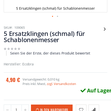
5 Ersatzklingen (schmal) für Schablonenmesser
Zum
Anfang
SKU
109065
der
5 Ersatzklingen (schmal) für
Bildgalerie
Schablonenmesser
springen
Seien Sie der Erste, der dieses Produkt bewertet
Hersteller: Ecobra
4,90 €
Versandgewicht: 0,010 kg
Preis inkl. Mwst,
zzgl. Versandkosten
Auf Lage
IN DEN WARENKORB