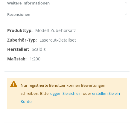
Weitere Informationen
Rezensionen
Weitere
Modell-Zubehörsatz
Informationen
Lasercut-Detailset
Scaldis
1:200
Nur registrierte Benutzer können Bewertungen
schreiben. Bitte
loggen Sie sich ein
oder
erstellen Sie ein
Konto