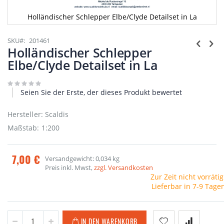
Holländischer Schlepper Elbe/Clyde Detailset in La
Zum
Anfang
SKU
201461
der
Holländischer Schlepper
Bildgalerie
Elbe/Clyde Detailset in La
springen
Seien Sie der Erste, der dieses Produkt bewertet
Hersteller: Scaldis
Maßstab: 1:200
7,00 €
Versandgewicht: 0,034 kg
Preis inkl. Mwst,
zzgl. Versandkosten
Zur Zeit nicht vorrätig
Lieferbar in 7-9 Tage
IN DEN WARENKORB