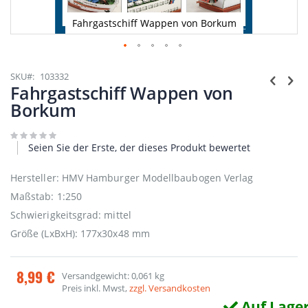
Fahrgastschiff Wappen von Borkum
Zum
Anfang
SKU
103332
der
Fahrgastschiff Wappen von
Bildgalerie
Borkum
springen
Seien Sie der Erste, der dieses Produkt bewertet
Hersteller: HMV Hamburger Modellbaubogen Verlag
Maßstab: 1:250
Schwierigkeitsgrad: mittel
Größe (LxBxH): 177x30x48 mm
8,99 €
Versandgewicht: 0,061 kg
Preis inkl. Mwst,
zzgl. Versandkosten
Auf Lage