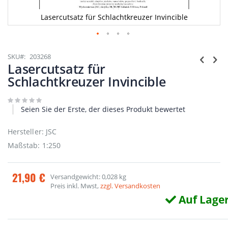
Lasercutsatz für Schlachtkreuzer Invincible
Zum
Anfang
SKU
203268
der
Lasercutsatz für
Bildgalerie
Schlachtkreuzer Invincible
springen
Seien Sie der Erste, der dieses Produkt bewertet
Hersteller: JSC
Maßstab: 1:250
21,90 €
Versandgewicht: 0,028 kg
Preis inkl. Mwst,
zzgl. Versandkosten
Auf Lage