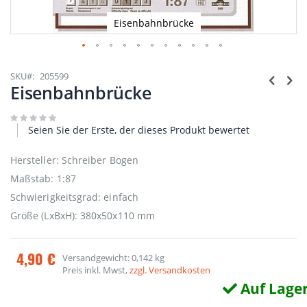
Eisenbahnbrücke
Zum
Anfang
SKU
205599
der
Eisenbahnbrücke
Bildgalerie
springen
Seien Sie der Erste, der dieses Produkt bewertet
Hersteller: Schreiber Bogen
Maßstab: 1:87
Schwierigkeitsgrad: einfach
Größe (LxBxH): 380x50x110 mm
4,90 €
Versandgewicht: 0,142 kg
Preis inkl. Mwst,
zzgl. Versandkosten
Auf Lage