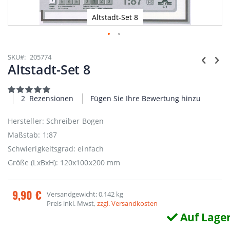
Altstadt-Set 8
Zum
Anfang
SKU
205774
der
Altstadt-Set 8
Bildgalerie
springen
Bewertung:
100
100
% of
2
Rezensionen
Fügen Sie Ihre Bewertung hinzu
Hersteller: Schreiber Bogen
Maßstab: 1:87
Schwierigkeitsgrad: einfach
Größe (LxBxH): 120x100x200 mm
9,90 €
Versandgewicht: 0,142 kg
Preis inkl. Mwst,
zzgl. Versandkosten
Auf Lage