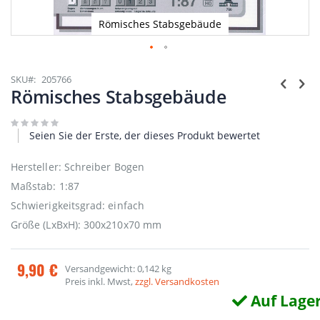
Römisches Stabsgebäude
Zum
Anfang
SKU
205766
der
Römisches Stabsgebäude
Bildgalerie
springen
Seien Sie der Erste, der dieses Produkt bewertet
Hersteller: Schreiber Bogen
Maßstab: 1:87
Schwierigkeitsgrad: einfach
Größe (LxBxH): 300x210x70 mm
9,90 €
Versandgewicht: 0,142 kg
Preis inkl. Mwst,
zzgl. Versandkosten
Auf Lage