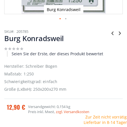
Burg Konradsweil
Zum
Anfang
SKU
205785
der
Burg Konradsweil
Bildgalerie
springen
Seien Sie der Erste, der dieses Produkt bewertet
Hersteller: Schreiber Bogen
Maßstab: 1:250
Schwierigkeitsgrad: einfach
Größe (LxBxH): 250x200x270 mm
12,90 €
Versandgewicht: 0,154 kg
Preis inkl. Mwst,
zzgl. Versandkosten
Zur Zeit nicht vorrätig
Lieferbar in 8-14 Tage