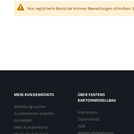
Nur registrierte Benutzer können Bewertungen schreiben. 
MEIN KUNDENKONTO
ÜBER FENTENS
KARTONMODELLBAU
Bestellung suchen
Impressum
Kundenkonto erstellen
Datenschutz
Anmelden
AGB
Mein Kundenkonto
Widerrufsbelehrung
Meine Bestellungen