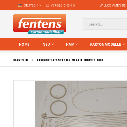
Zum
SPRACHE
DEUTSCH
VERGLEICHEN (
)
WILLKOMMEN BEI
Inhalt
springen
Suche
HOME
NEU
HMV
KARTONMODELLE
STARTSEITE
LASERCUTSATZ SPANTEN ZU AXEL THORSEN 1810
Zum
Ende
der
Bildgalerie
springen