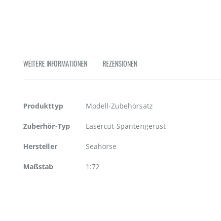
Zum
Anfang
der
Bildgalerie
springen
WEITERE INFORMATIONEN
REZENSIONEN
Weitere
Produkttyp
Modell-Zubehörsatz
Informationen
Zuberhör-Typ
Lasercut-Spantengerüst
Hersteller
Seahorse
Maßstab
1:72