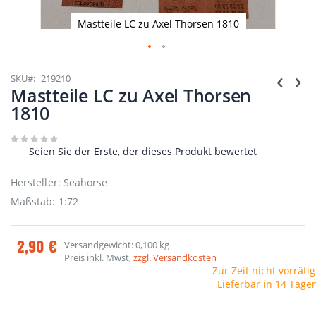
Mastteile LC zu Axel Thorsen 1810
Zum
Anfang
SKU
219210
der
Mastteile LC zu Axel Thorsen
Bildgalerie
1810
springen
Seien Sie der Erste, der dieses Produkt bewertet
Hersteller: Seahorse
Maßstab: 1:72
2,90 €
Versandgewicht: 0,100 kg
Preis inkl. Mwst,
zzgl. Versandkosten
Zur Zeit nicht vorrätig
Lieferbar in 14 Tage