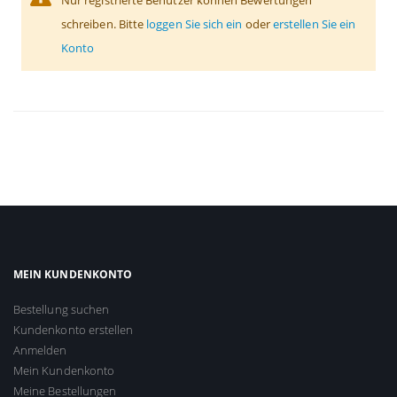
Nur registrierte Benutzer können Bewertungen
schreiben. Bitte
loggen Sie sich ein
oder
erstellen Sie ein
Konto
MEIN KUNDENKONTO
Bestellung suchen
Kundenkonto erstellen
Anmelden
Mein Kundenkonto
Meine Bestellungen