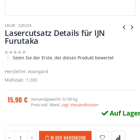
Zum
Anfang
SKU
226224
der
Lasercutsatz Details für IJN
Bildgalerie
Furutaka
springen
Seien Sie der Erste, der dieses Produkt bewertet
Hersteller: Avangard
Maßstab: 1:200
15,90 €
Versandgewicht: 0,100 kg
Preis inkl. Mwst,
zzgl. Versandkosten
Auf Lage
IN DEN WARENKORB