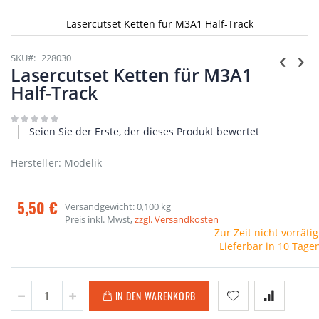
Lasercutset Ketten für M3A1 Half-Track
Zum
Anfang
SKU
228030
der
Lasercutset Ketten für M3A1
Bildgalerie
Half-Track
springen
Seien Sie der Erste, der dieses Produkt bewertet
Hersteller: Modelik
5,50 €
Versandgewicht: 0,100 kg
Preis inkl. Mwst,
zzgl. Versandkosten
Zur Zeit nicht vorrätig
Lieferbar in 10 Tage
IN DEN WARENKORB