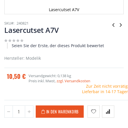
Lasercutset A7V
Zum
Anfang
SKU
240821
der
Lasercutset A7V
Bildgalerie
springen
Seien Sie der Erste, der dieses Produkt bewertet
Hersteller: Modelik
10,50 €
Versandgewicht: 0,138 kg
Preis inkl. Mwst,
zzgl. Versandkosten
Zur Zeit nicht vorrätig
Lieferbar in 14-17 Tage
IN DEN WARENKORB