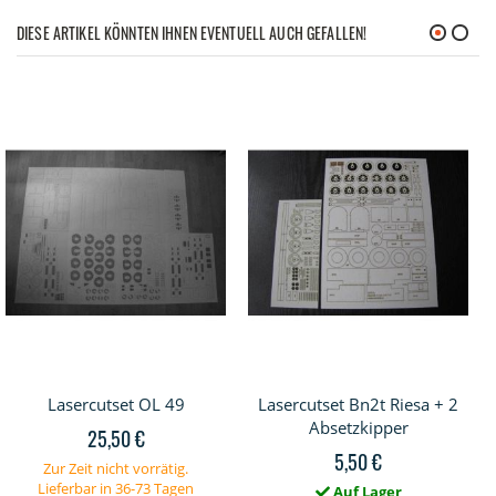
DIESE ARTIKEL KÖNNTEN IHNEN EVENTUELL AUCH GEFALLEN!
Lasercutset OL 49
Lasercutset Bn2t Riesa + 2
Absetzkipper
25,50 €
5,50 €
Zur Zeit nicht vorrätig.
Lieferbar in 36-73 Tagen
Auf Lager