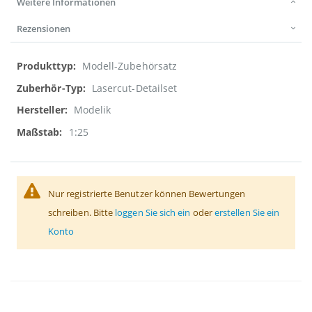
Weitere Informationen
Rezensionen
Weitere
Modell-Zubehörsatz
Informationen
Lasercut-Detailset
Modelik
1:25
Nur registrierte Benutzer können Bewertungen
schreiben. Bitte
loggen Sie sich ein
oder
erstellen Sie ein
Konto