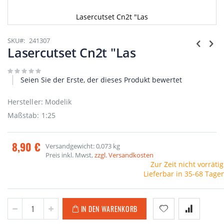
Lasercutset Cn2t "Las
Zum
Anfang
SKU
241307
der
Lasercutset Cn2t "Las
Bildgalerie
springen
Seien Sie der Erste, der dieses Produkt bewertet
Hersteller: Modelik
Maßstab: 1:25
8,90 €
Versandgewicht: 0,073 kg
Preis inkl. Mwst,
zzgl. Versandkosten
Zur Zeit nicht vorrätig
Lieferbar in 35-68 Tage
IN DEN WARENKORB